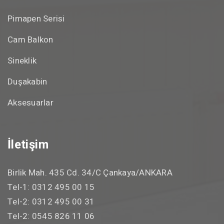
Cam Balkon
HEMEN ARA
WHATSAPP
Sineklik
Duşakabin
Aksesuarlar
İletişim
Birlik Mah. 435 Cd. 34/C Çankaya/ANKARA
Tel-1: 0312 495 00 15
Tel-2: 0312 495 00 31
Tel-2: 0545 826 11 06
bilgi@cankayapimapen.com